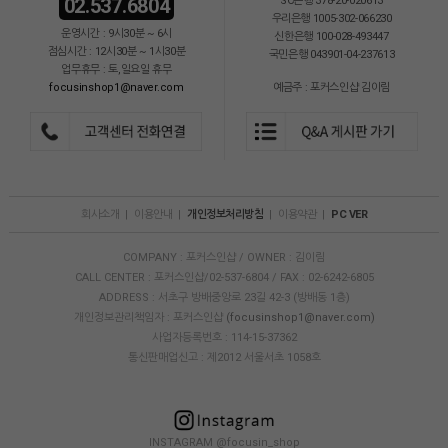
02.537.6804
SC은행 378-20-020613
우리은행 1005-302-066230
운영시간 : 9시30분 ~ 6시
신한은행 100-028-493447
점심시간 : 12시30분 ~ 1시30분
국민은행 043901-04-237613
업무휴무 : 토,일요일 휴무
focusinshop1@naver.com
예금주 : 포커스인샵 김이림
회사소개
|
이용안내
|
개인정보처리방침
|
이용약관
|
PC VER
COMPANY : 포커스인샵 / OWNER : 김이림
CALL CENTER : 포커스인샵/02-537-6804 / FAX : 02-6242-6805
ADDRESS : 서초구 방배중앙로 23길 42-3 (방배동 1층)
개인정보관리책임자 : 포커스인샵
(focusinshop1@naver.com)
사업자등록번호 : 114-15-37362
통신판매업신고 : 제2012 서울서초 1058호
INSTAGRAM @focusin_shop