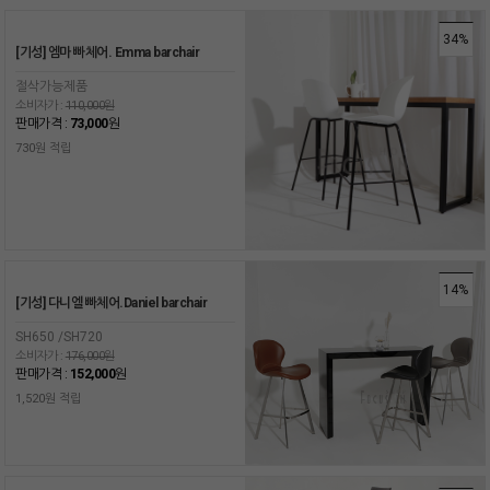
34%
[기성] 엠마 빠체어. Emma barchair
절삭가능제품
소비자가 :
110,000원
판매가격 :
73,000
원
730원 적립
14%
[기성] 다니엘 빠체어.Daniel barchair
SH650 /SH720
소비자가 :
176,000원
판매가격 :
152,000
원
1,520원 적립