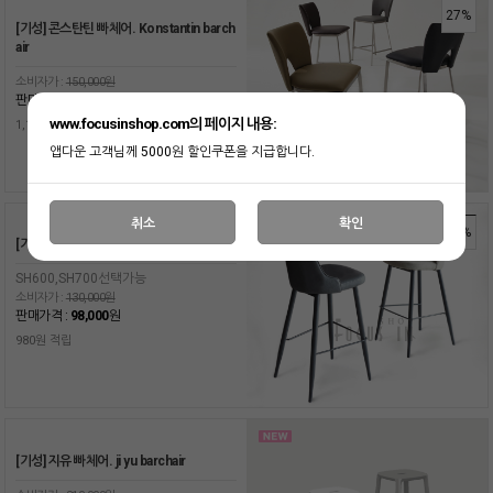
27%
[기성] 콘스탄틴 빠체어. Konstantin barch
air
소비자가 :
150,000원
판매가격 :
110,000
원
www.focusinshop.com의 페이지 내용:
1,100원 적립
앱다운 고객님께 5000원 할인쿠폰을 지급합니다.
취소
확인
25%
[기성] 어맨더 빠체어. Amanda barchair
SH600,SH700선택가능
소비자가 :
130,000원
판매가격 :
98,000
원
980원 적립
[기성] 지유 빠체어. ji yu barchair