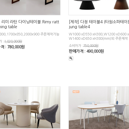
 리미 라탄 다이닝테이블.Rimy ratt
[제작] 다정 테이블4 (타원소파테이블
ning table
jung table4
x800,1700x850,2000x900 주문제작가능
W1000 xD550 xH380,W1200 xD600 x
W1400 xD650 xH380(mm)외 주문제작
 :
1,020,000원
소비자가 :
750,000원
 : 780,000원
판매가격 : 490,000원