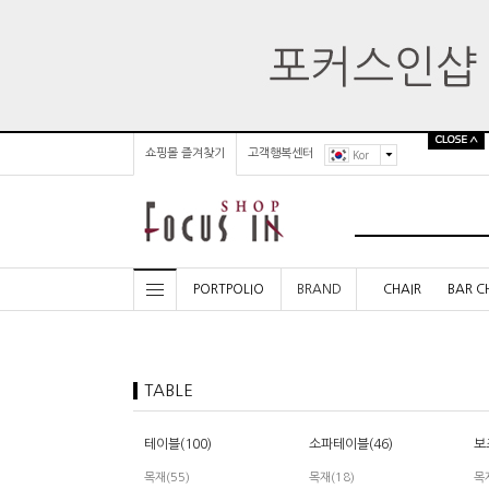
쇼핑몰 즐겨찾기
고객행복센터
Kor
PORTPOLIO
BRAND
CHAIR
BAR C
TABLE
테이블(100)
소파테이블(46)
보
목재(55)
목재(18)
목