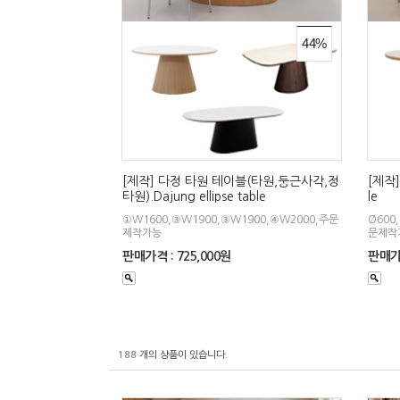
44%
[제작] 다정 타원 테이블(타원,둥근사각,정
[제작]
타원).Dajung ellipse table
le
①W1600,③W1900,③W1900,④W2000,주문
Ø600,
제작가능
문제작
판매가격 : 725,000원
판매가격
188
개의 상품이 있습니다.