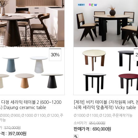
30%
] 다정 세라믹 테이블２(600~1200
[제작] 비키 테이블.(자작원목 HPL
.Dajung ceramic table
늬목 세라믹 맞춤제작) Vicky table
Ø800,Ø900,Ø1000 Ø1100,Ø1200,주
Ø1000 Ø1100,Ø1200,주문제작가능
가능
소비자가 :
950,000원
 :
570,000원
판매가격 : 690,000원
 : 397,000원