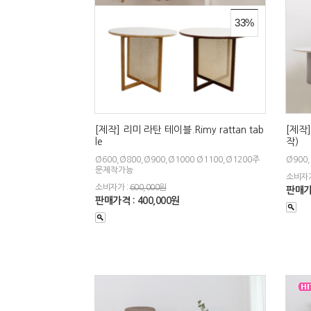
33%
[제작] 리미 라탄 테이블.Rimy rattan tab
[제작]
le
작)
Ø600,Ø800,Ø900,Ø1000 Ø1100,Ø1200주
Ø900
문제작가능
소비자가
소비자가 :
600,000원
판매가격
판매가격 : 400,000원