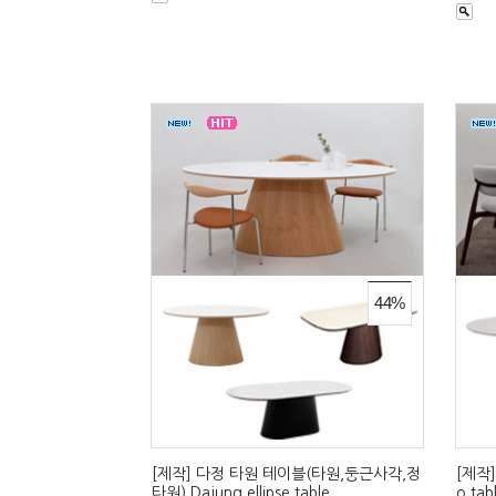
44%
[제작] 다정 타원 테이블(타원,둥근사각,정
[제작]
타원).Dajung ellipse table
o tab