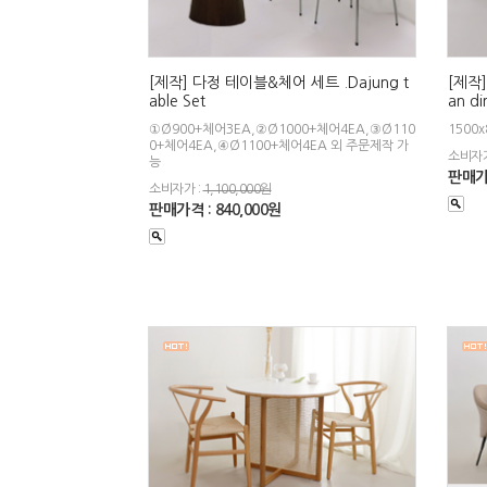
[제작] 다정 테이블&체어 세트 .Dajung t
[제작]
able Set
an di
①Ø900+체어3EA,②Ø1000+체어4EA,③Ø110
1500
0+체어4EA,④Ø1100+체어4EA 외 주문제작 가
소비자가
능
판매가격
소비자가 :
1,100,000원
판매가격 : 840,000원