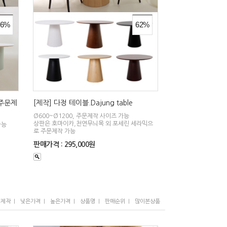
26%
62%
 (주문제
[제작] 다정 테이블.Dajung table
Ø600~Ø1200, 주문제작 사이즈 가능
상판은 호마이카,천연무늬목 외 포세린 세라믹으
가능
로 주문제작 가능
판매가격 : 295,000원
I
I
I
I
I
/제작
낮은가격
높은가격
상품명
판매순위
많이본상품