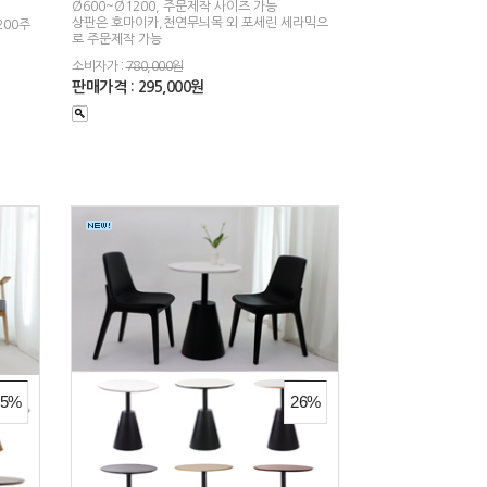
Ø600~Ø1200, 주문제작 사이즈 가능
상판은 호마이카,천연무늬목 외 포세린 세라믹으
200주
로 주문제작 가능
소비자가 :
780,000원
판매가격 : 295,000원
35%
26%