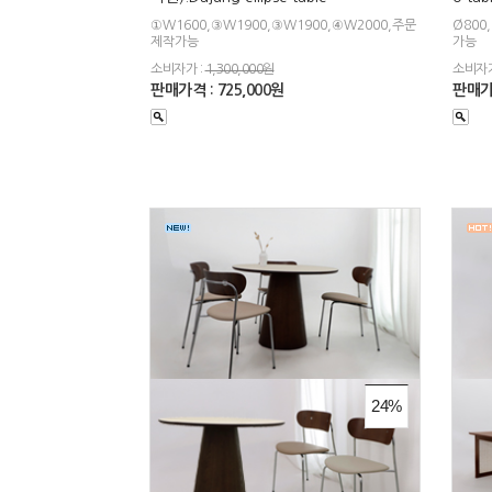
①W1600,③W1900,③W1900,④W2000,주문
Ø800
제작가능
가능
소비자가 :
1,300,000원
소비자가
판매가격 : 725,000원
판매가격
24%