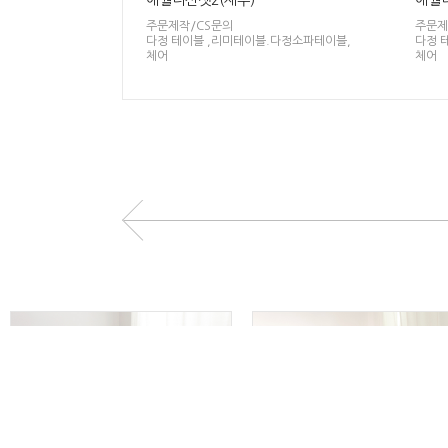
애월더선셋2(제주)
애월더
주문제작/CS문의
주문제
다정 테이블 ,리미테이블.다정소파테이블,
다정 
체어
체어
600,000원
780,000원