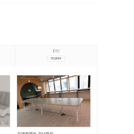
ETC
more+