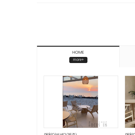
HOME
more+