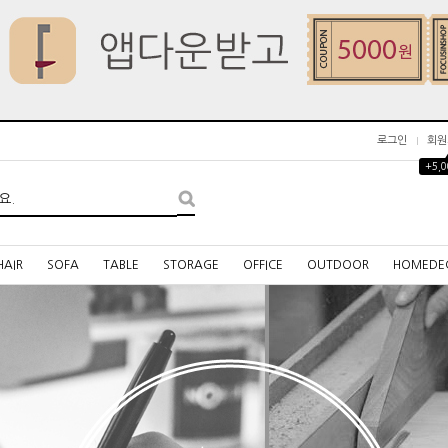
로그인
회원
+5,
HAIR
SOFA
TABLE
STORAGE
OFFICE
OUTDOOR
HOMEDE