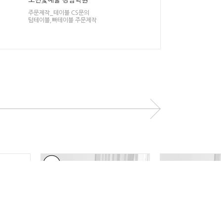
오면꽃예술 강남학원
주문제작_테이블 CS문의
텀테이블,빠테이블 주문제작
9
180,000원