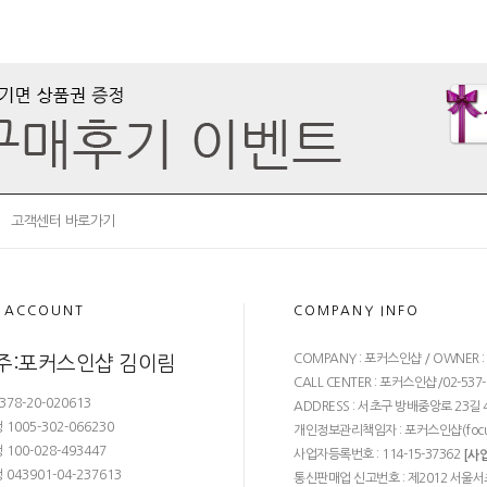
고객센터 바로가기
 ACCOUNT
COMPANY INFO
COMPANY : 포커스인샵 / OWNER 
주:포커스인샵 김이림
CALL CENTER : 포커스인샵/02-537-68
378-20-020613
ADDRESS : 서초구 방배중앙로 23길 4
1005-302-066230
개인정보관리책임자 : 포커스인샵(
foc
100-028-493447
사업자등록번호 : 114-15-37362
[사
043901-04-237613
통신판매업 신고번호 : 제2012 서울서