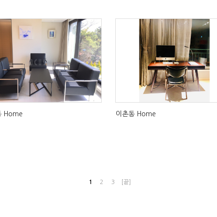
 Home
이촌동 Home
1
2
3
[끝]