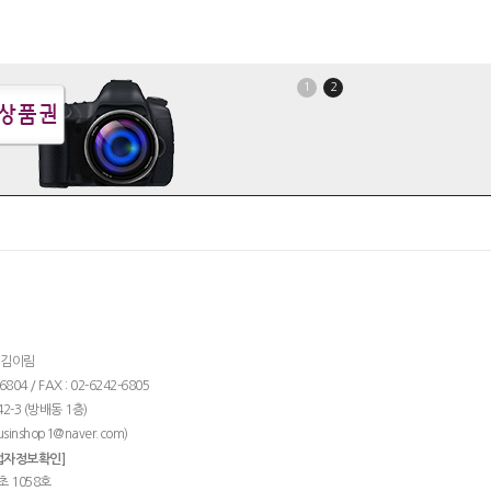
1
2
: 김이림
04 / FAX : 02-6242-6805
2-3 (방배동 1층)
)
usinshop1@naver.com
업자정보확인]
초 1058호