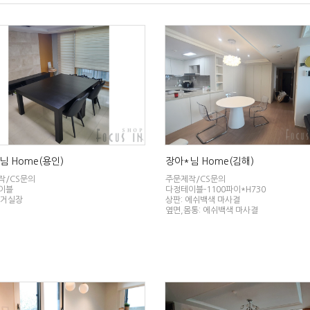
님 Home(용인)
장아*님 Home(김해)
작/CS문의
주문제작/CS문의
이블
다정테이블-1100파이*H730
 거실장
상판: 에쉬백색 마사결
옆면,몸통: 에쉬백색 마사결