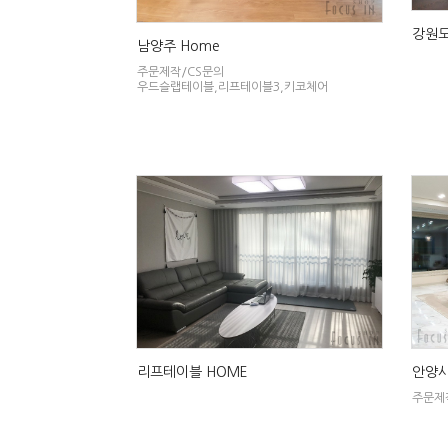
강원도
남양주 Home
주문제작/CS문의
우드슬랩테이블,리프테이블3,키코체어
리프테이블 HOME
안양시
주문제