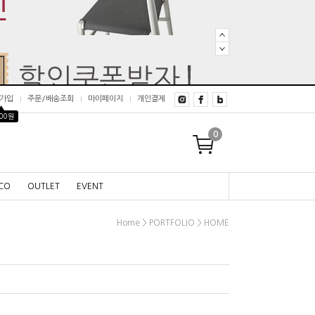
가입
주문/배송조회
마이페이지
개인결제
▲
000원
0
CO
OUTLET
EVENT
>
>
Home
PORTFOLIO
HOME