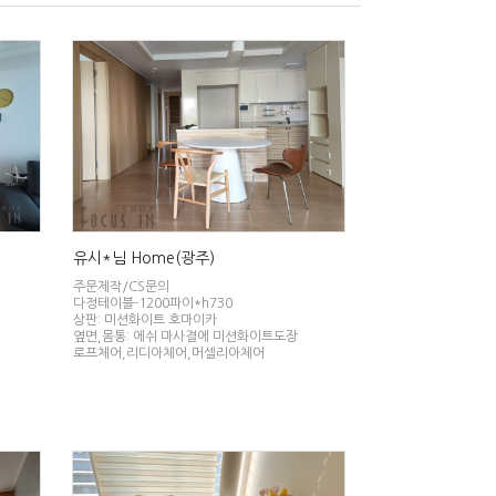
유시*님 Home(광주)
주문제작/CS문의
다정테이블-1200파이*h730
상판: 미션화이트 호마이카
옆면,몸통: 에쉬 마사결에 미션화이트도장
로프체어,리디아체어,머셀리아체어