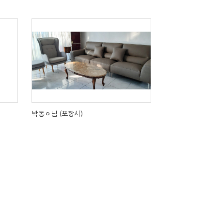
박동ㅇ님 (포항시)