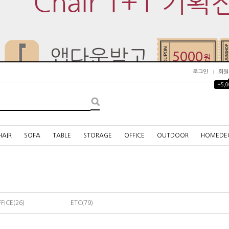
로그인
회원
+5,
HAIR
SOFA
TABLE
STORAGE
OFFICE
OUTDOOR
HOMEDE
FICE(26)
ETC(79)