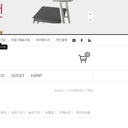
가입
주문/배송조회
마이페이지
개인결제
▲
000원
0
CO
OUTLET
EVENT
>
>
Home
STORAGE
책상
I
I
I
I
I
/제작
낮은가격
높은가격
상품명
판매순위
많이본상품