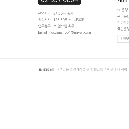
SC은행 
운영시간 : 9시30분~6시
우리은행 
점심시간 : 12시30분 ~ 1시30분
신한은행 
업무휴무 : 토,일요일 휴무
국민은행 
Email : focusinshop1@naver.com
인터넷
고객님은 안전거래를 위해 현금등으로 결제시 저희 