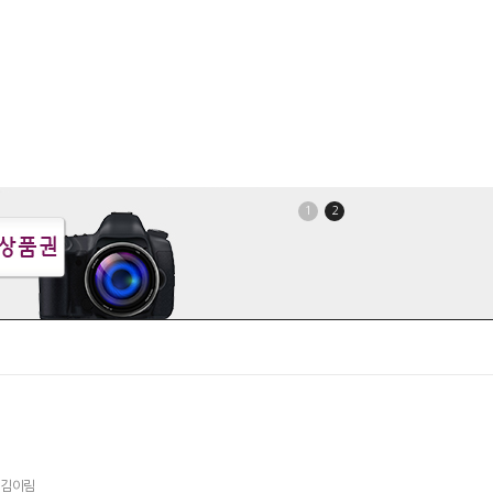
1
2
: 김이림