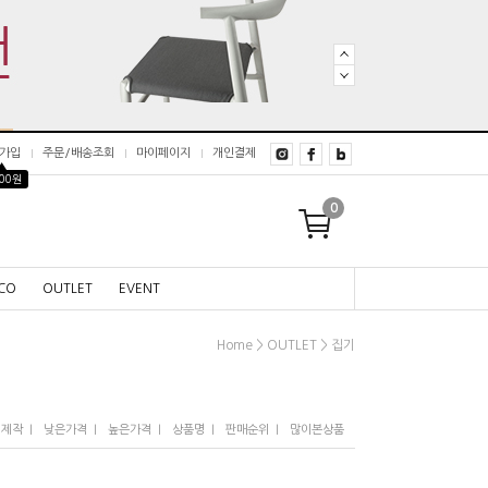
가입
주문/배송조회
마이페이지
개인결제
▲
000원
0
CO
OUTLET
EVENT
>
>
Home
OUTLET
집기
I
I
I
I
I
/제작
낮은가격
높은가격
상품명
판매순위
많이본상품