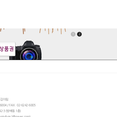
1
2
: 김이림
04 / FAX : 02-6242-6805
2-3 (방배동 1층)
)
usinshop1@naver.com