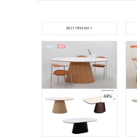
BEST ITEM NO.1
44%