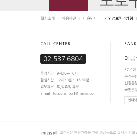
회사소개
이용약관
이용안내
개인정보처리방침
CALL CENTER
BANK
02.537.6804
예금
SC은행 
운영시간 : 9시30분~6시
우리은행 
점심시간 : 12시30분 ~ 1시30분
신한은행 
업무휴무 : 토,일요일 휴무
국민은행 
Email : focusinshop1@naver.com
인터넷
고객님은 안전거래를 위해 현금등으로 결제시 저희 