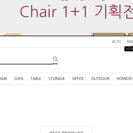
로그인
회원
+5,
HAIR
SOFA
TABLE
STORAGE
OFFICE
OUTDOOR
HOMEDE