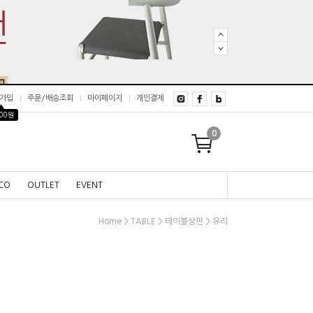
가입
주문/배송조회
마이페이지
개인결제
▲
000원
0
CO
OUTLET
EVENT
>
>
>
Home
TABLE
테이블상판
유리