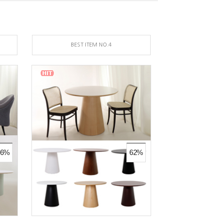
BEST ITEM NO.4
26%
62%