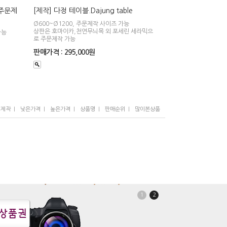
 (주문제
[제작] 다정 테이블.Dajung table
Ø600~Ø1200, 주문제작 사이즈 가능
상판은 호마이카,천연무늬목 외 포세린 세라믹으
가능
로 주문제작 가능
판매가격 : 295,000원
I
I
I
I
I
/제작
낮은가격
높은가격
상품명
판매순위
많이본상품
1
2