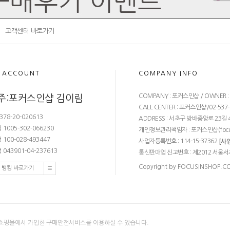
고객센터 바로가기
 ACCOUNT
COMPANY INFO
COMPANY : 포커스인샵 / OWNER 
주:포커스인샵 김이림
CALL CENTER : 포커스인샵/02-537-68
378-20-020613
ADDRESS : 서초구 방배중앙로 23길 4
1005-302-066230
개인정보관리책임자 : 포커스인샵(
foc
100-028-493447
사업자등록번호 : 114-15-37362
[사
043901-04-237613
통신판매업 신고번호 : 제2012 서울서
Copyright by FOCUSINSHOP.COM.
 뱅킹 바로가기
쇼핑몰에서 가입한 구매안전서비스를 이용하실 수 있습니다.