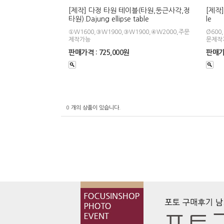
[제작] 다정 타원 테이블(타원,둥근사각,정
[제작]
타원).Dajung ellipse table
le
①W1600,③W1900,③W1900,④W2000,주문
Ø600,
제작가능
문제작
판매가격 : 725,000원
판매가격
0
개의 상품이 있습니다.