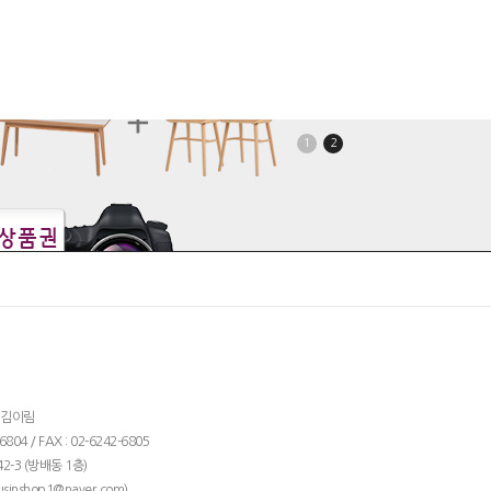
1
2
: 김이림
04 / FAX : 02-6242-6805
2-3 (방배동 1층)
)
usinshop1@naver.com