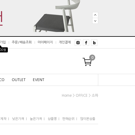
가입
주문/배송조회
마이페이지
개인결제
▲
000원
0
CO
OUTLET
EVENT
>
>
Home
OFFICE
소파
I
I
I
I
I
/제작
낮은가격
높은가격
상품명
판매순위
많이본상품