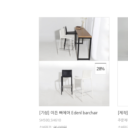
28%
[기성] 이든 빠체어.Edenl barchair
[제작]
SH580,SH610
주문제
소비자가 :
90,000원
소비자가