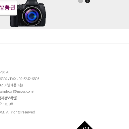
1
2
: 김이림
04 / FAX : 02-6242-6805
2-3 (방배동 1층)
)
usinshop1@naver.com
업자정보확인]
초 1058호
 All rights reserved