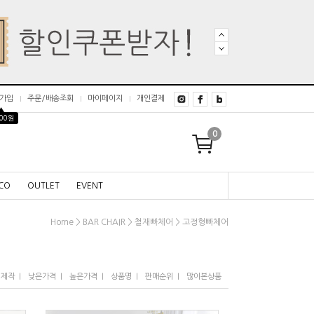
가입
주문/배송조회
마이페이지
개인결제
▲
000원
0
CO
OUTLET
EVENT
>
>
>
Home
BAR CHAIR
철재빠체어
고정형빠체어
I
I
I
I
I
/제작
낮은가격
높은가격
상품명
판매순위
많이본상품