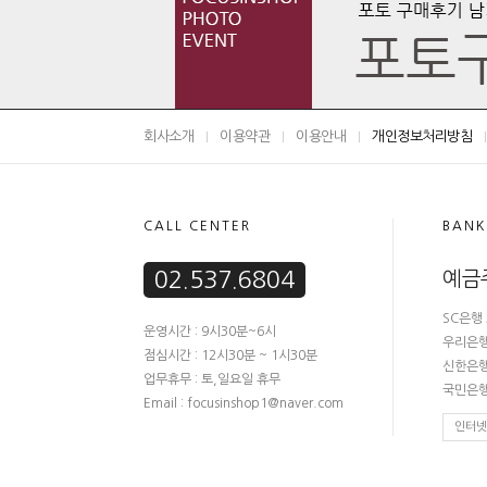
회사소개
이용약관
이용안내
개인정보처리방침
CALL CENTER
BANK
02.537.6804
예금
SC은행 
운영시간 : 9시30분~6시
우리은행 
점심시간 : 12시30분 ~ 1시30분
신한은행 
업무휴무 : 토,일요일 휴무
국민은행 
Email : focusinshop1@naver.com
인터넷