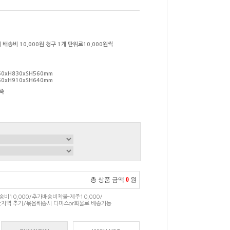
 배송비 10,000원 청구 1개 단위로10,000원씩
60xH830xSH560mm
60xH910xSH640mm
죽
총 상품 금액
0
원
비10,000/추가배송비착불-제주10,000/
지역 추가/묶음배송시 다마스or화물로 배송가능