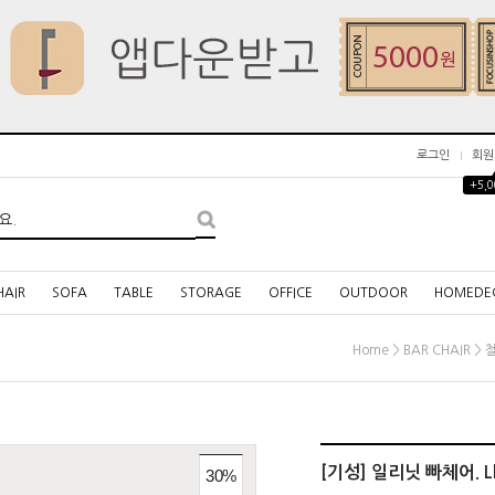
로그인
회원
+5,
HAIR
SOFA
TABLE
STORAGE
OFFICE
OUTDOOR
HOMEDE
>
>
Home
BAR CHAIR
[기성] 일리닛 빠체어. Llli
30
%