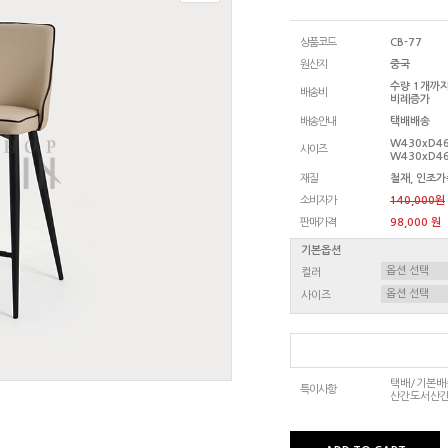
상품코드
CB-77
원산지
중국
수량 1개까지
배송비
비례증가
배송안내
택배배송
W430xD4
사이즈
W430xD4
재질
철재, 인조가
소비자가
140,000원
판매가격
98,000 원
기본옵션
컬러
사이즈
택배/기본배송
특이사항
산간도서산간