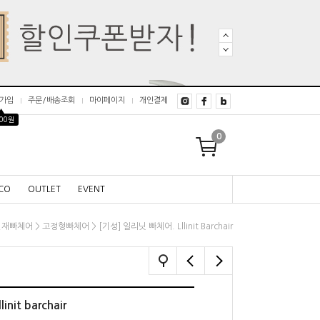
가입
주문/배송조회
마이페이지
개인결제
▲
000원
0
CO
OUTLET
EVENT
>
> [기성] 일리닛 빠체어. Lllinit Barchair
철재빠체어
고정형빠체어
nit barchair