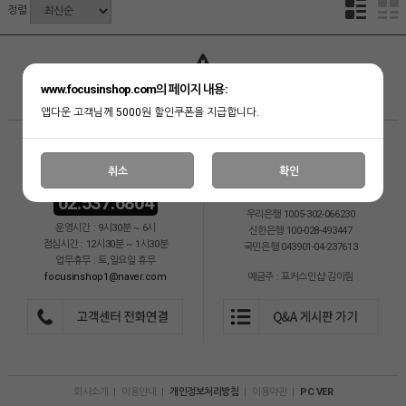
정렬
상품 준비중 입니다.
www.focusinshop.com의 페이지 내용:
앱다운 고객님께 5000원 할인쿠폰을 지급합니다.
CS CENTER
BANK INFO
취소
확인
02.537.6804
SC은행 378-20-020613
우리은행 1005-302-066230
운영시간 : 9시30분 ~ 6시
신한은행 100-028-493447
점심시간 : 12시30분 ~ 1시30분
국민은행 043901-04-237613
업무휴무 : 토,일요일 휴무
focusinshop1@naver.com
예금주 : 포커스인샵 김이림
회사소개
|
이용안내
|
개인정보처리방침
|
이용약관
|
PC VER