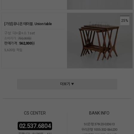
25%
[기성] 유니온 테이블. Union table
구성: 대+중+소 1set
소비자가 :
750,000원
판매가격 :
562,000
원
5,620원 적립
더보기 ▼
CS CENTER
BANK INFO
02.537.6804
SC은행 378-20-020613
우리은행 1005-302-066230