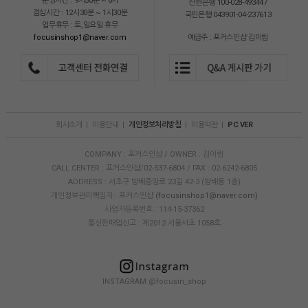
운영시간 : 9시30분 ~ 6시
신한은행 100-028-493447
점심시간 : 12시30분 ~ 1시30분
국민은행 043901-04-237613
업무휴무 : 토,일요일 휴무
focusinshop1@naver.com
예금주 : 포커스인샵 김이림
회사소개
|
이용안내
|
개인정보처리방침
|
이용약관
|
PC VER
COMPANY : 포커스인샵 / OWNER : 김이림
CALL CENTER : 포커스인샵/02-537-6804 / FAX : 02-6242-6805
ADDRESS : 서초구 방배중앙로 23길 42-3 (방배동 1층)
개인정보관리책임자 : 포커스인샵
(focusinshop1@naver.com)
사업자등록번호 : 114-15-37362
통신판매업신고 : 제2012 서울서초 1058호
INSTAGRAM @focusin_shop