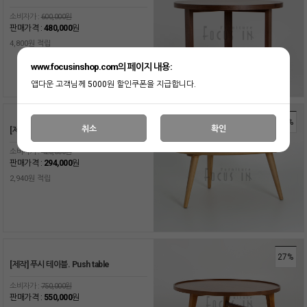
소비자가 :
600,000원
판매가격 :
480,000
원
4,800원 적립
www.focusinshop.com의 페이지 내용:
앱다운 고객님께 5000원 할인쿠폰을 지급합니다.
30%
취소
확인
[제작] 망고 테이블. Mango table
소비자가 :
420,000원
판매가격 :
294,000
원
2,940원 적립
27%
[제작] 푸시 테이블. Push table
소비자가 :
750,000원
판매가격 :
550,000
원