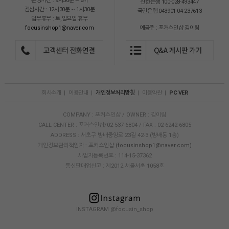
운영시간 : 9시30분 ~ 6시
신한은행 100-028-493447
점심시간 : 12시30분 ~ 1시30분
국민은행 043901-04-237613
업무휴무 : 토,일요일 휴무
focusinshop1@naver.com
예금주 : 포커스인샵 김이림
회사소개
|
이용안내
|
개인정보처리방침
|
이용약관
|
PC VER
COMPANY : 포커스인샵 / OWNER : 김이림
CALL CENTER : 포커스인샵/02-537-6804 / FAX : 02-6242-6805
ADDRESS : 서초구 방배중앙로 23길 42-3 (방배동 1층)
개인정보관리책임자 : 포커스인샵
(focusinshop1@naver.com)
사업자등록번호 : 114-15-37362
통신판매업신고 : 제2012 서울서초 1058호
INSTAGRAM @focusin_shop