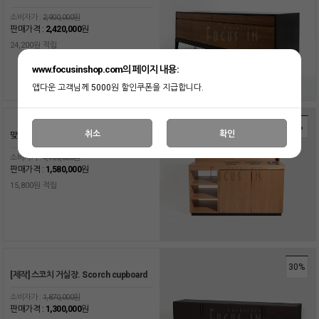
소비자가 :
2,900,000원
판매가격 :
2,420,000
원
24,200원 적립
www.focusinshop.com의 페이지 내용:
앱다운 고객님께 5000원 할인쿠폰을 지급합니다.
7%
취소
확인
맞춤제작 / 셀프바
소비자가 :
1,700,000원
판매가격 :
1,580,000
원
15,800원 적립
30%
[제작] 스코치 거실장. Scorch cupboard
소비자가 :
1,870,000원
판매가격 :
1,300,000
원